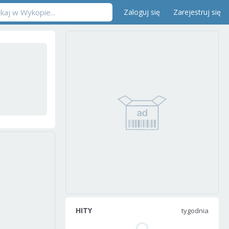
Zaloguj się
Zarejestruj się
HITY
tygodnia