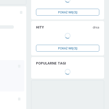
POKAŻ WIĘCEJ
HITY
dnia
POKAŻ WIĘCEJ
POPULARNE TAGI