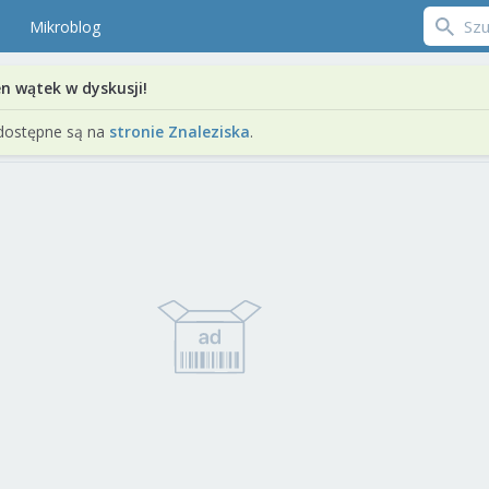
Mikroblog
en wątek w dyskusji!
dostępne są na
stronie Znaleziska
.