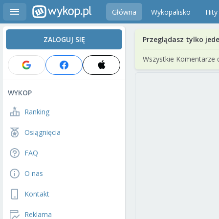
Główna
Wykopalisko
Hity
ZALOGUJ SIĘ
Przeglądasz tylko jed
Wszystkie Komentarze 
WYKOP
Ranking
Osiągnięcia
FAQ
O nas
Kontakt
Reklama