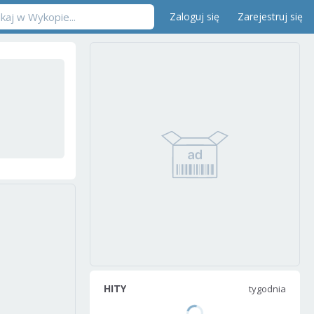
Zaloguj się
Zarejestruj się
HITY
tygodnia