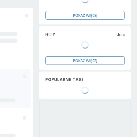
POKAŻ WIĘCEJ
HITY
dnia
POKAŻ WIĘCEJ
POPULARNE TAGI