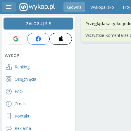
Główna
Wykopalisko
Hity
ZALOGUJ SIĘ
Przeglądasz tylko jed
Wszystkie Komentarze 
WYKOP
Ranking
Osiągnięcia
FAQ
O nas
Kontakt
Reklama