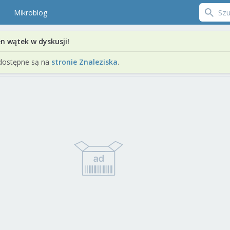
Mikroblog
en wątek w dyskusji!
dostępne są na
stronie Znaleziska
.