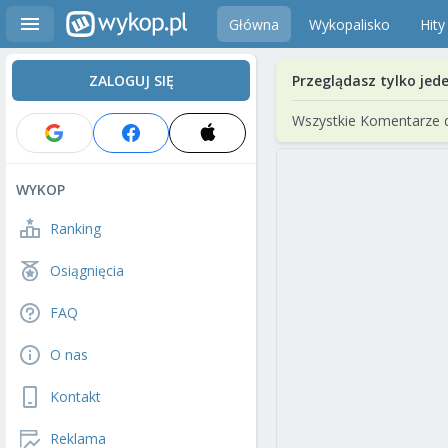
Główna
Wykopalisko
Hity
ZALOGUJ SIĘ
Przeglądasz tylko jed
Wszystkie Komentarze 
WYKOP
Ranking
Osiągnięcia
FAQ
O nas
Kontakt
Reklama