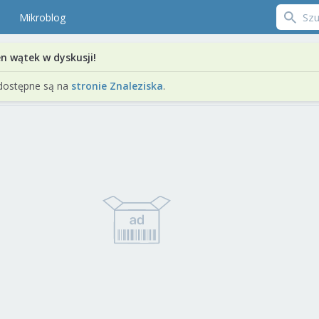
Mikroblog
en wątek w dyskusji!
dostępne są na
stronie Znaleziska
.