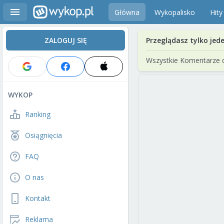
Główna
Wykopalisko
Hity
ZALOGUJ SIĘ
Przeglądasz tylko jed
Wszystkie Komentarze 
WYKOP
Ranking
Osiągnięcia
FAQ
O nas
Kontakt
Reklama