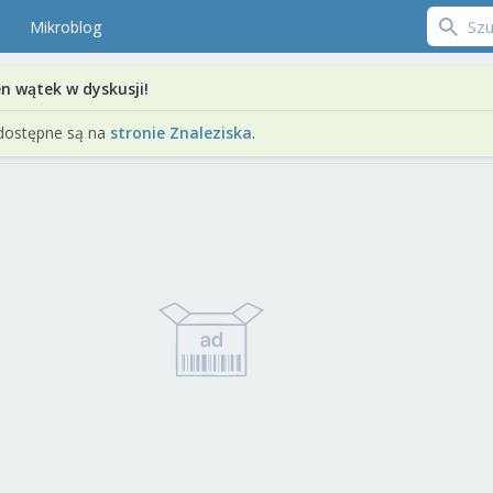
Mikroblog
en wątek w dyskusji!
dostępne są na
stronie Znaleziska
.