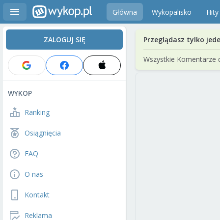
Główna
Wykopalisko
Hity
ZALOGUJ SIĘ
Przeglądasz tylko jed
Wszystkie Komentarze 
WYKOP
Ranking
Osiągnięcia
FAQ
O nas
Kontakt
Reklama