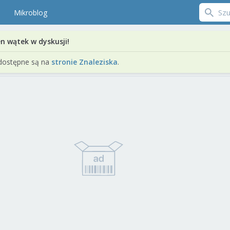
Mikroblog
en wątek w dyskusji!
dostępne są na
stronie Znaleziska
.