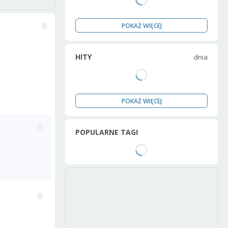
POKAŻ WIĘCEJ
HITY
dnia
POKAŻ WIĘCEJ
POPULARNE TAGI