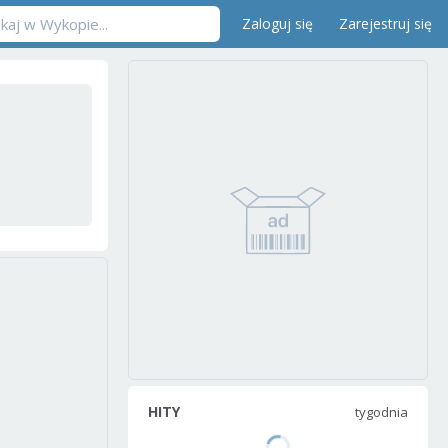
Zaloguj się
Zarejestruj się
HITY
tygodnia