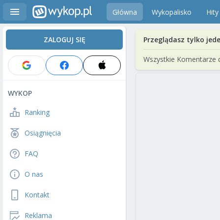
Główna
Wykopalisko
Hity
ZALOGUJ SIĘ
Przeglądasz tylko jed
Wszystkie Komentarze 
WYKOP
Ranking
Osiągnięcia
FAQ
O nas
Kontakt
Reklama