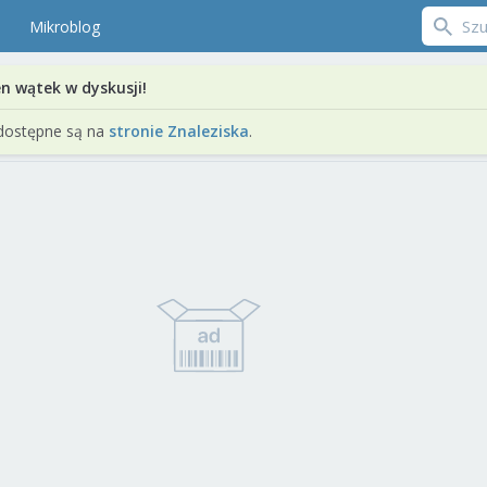
Mikroblog
en wątek w dyskusji!
dostępne są na
stronie Znaleziska
.