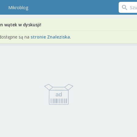
Mikroblog
en wątek w dyskusji!
dostępne są na
stronie Znaleziska
.