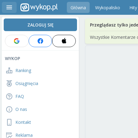
Główna
Wykopalisko
Hity
ZALOGUJ SIĘ
Przeglądasz tylko jed
Wszystkie Komentarze 
WYKOP
Ranking
Osiągnięcia
FAQ
O nas
Kontakt
Reklama