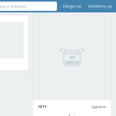
Zaloguj się
Zarejestruj się
HITY
tygodnia