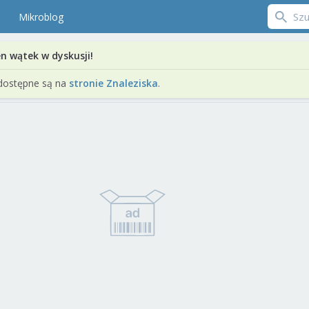
Mikroblog
en wątek w dyskusji!
dostępne są na
stronie Znaleziska
.