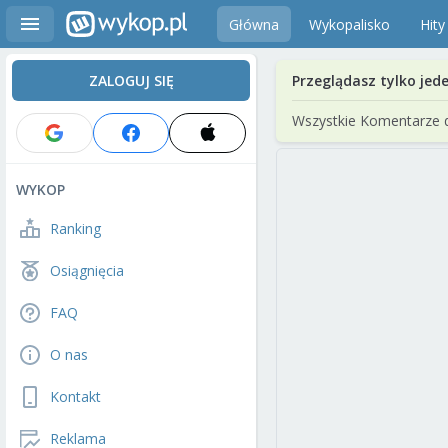
Główna
Wykopalisko
Hity
ZALOGUJ SIĘ
Przeglądasz tylko jed
Wszystkie Komentarze 
WYKOP
Ranking
Osiągnięcia
FAQ
O nas
Kontakt
Reklama