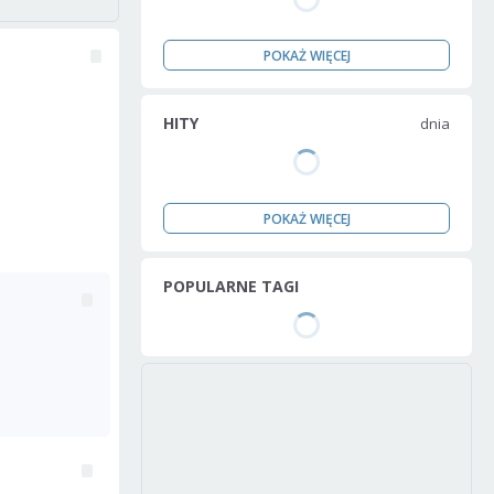
POKAŻ WIĘCEJ
HITY
dnia
POKAŻ WIĘCEJ
POPULARNE TAGI