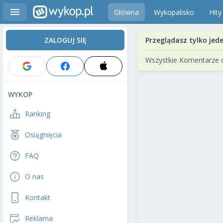
Główna
Wykopalisko
Hity
ZALOGUJ SIĘ
Przeglądasz tylko jed
Wszystkie Komentarze 
WYKOP
Ranking
Osiągnięcia
FAQ
O nas
Kontakt
Reklama