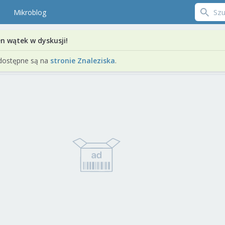
Mikroblog
en wątek w dyskusji!
dostępne są na
stronie Znaleziska
.