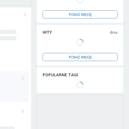
POKAŻ WIĘCEJ
HITY
dnia
POKAŻ WIĘCEJ
POPULARNE TAGI