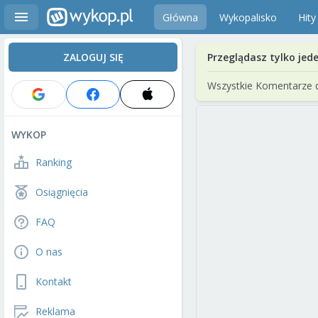
Główna
Wykopalisko
Hity
ZALOGUJ SIĘ
Przeglądasz tylko jed
Wszystkie Komentarze 
WYKOP
Ranking
Osiągnięcia
FAQ
O nas
Kontakt
Reklama