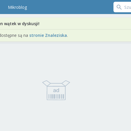
Mikroblog
en wątek w dyskusji!
dostępne są na
stronie Znaleziska
.