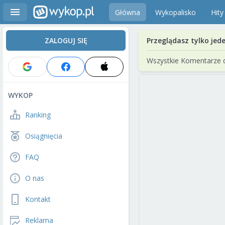
Główna
Wykopalisko
Hity
ZALOGUJ SIĘ
Przeglądasz tylko jed
Wszystkie Komentarze 
WYKOP
Ranking
Osiągnięcia
FAQ
O nas
Kontakt
Reklama