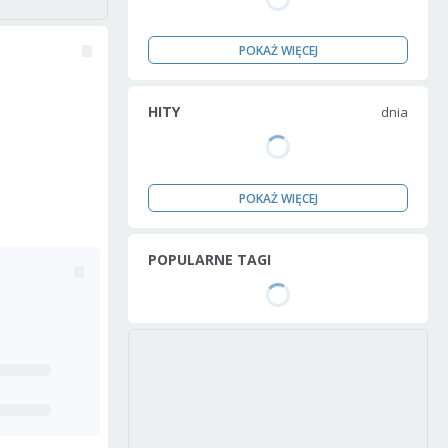
POKAŻ WIĘCEJ
HITY
dnia
POKAŻ WIĘCEJ
POPULARNE TAGI