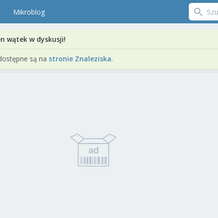
Mikroblog
en wątek w dyskusji!
dostępne są na
stronie Znaleziska
.