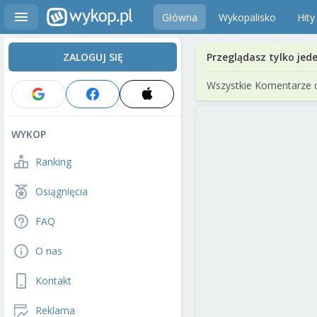
Główna
Wykopalisko
Hity
ZALOGUJ SIĘ
Przeglądasz tylko jed
Wszystkie Komentarze 
WYKOP
Ranking
Osiągnięcia
FAQ
O nas
Kontakt
Reklama