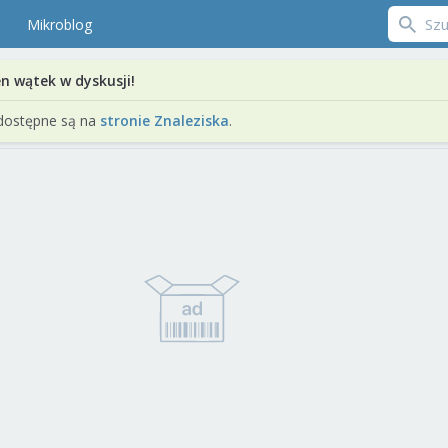
Mikroblog
en wątek w dyskusji!
dostępne są na
stronie Znaleziska
.