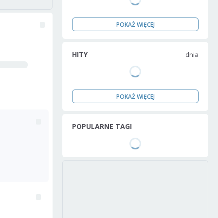
POKAŻ WIĘCEJ
HITY
dnia
POKAŻ WIĘCEJ
POPULARNE TAGI