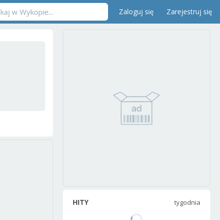
Zaloguj się
Zarejestruj się
HITY
tygodnia