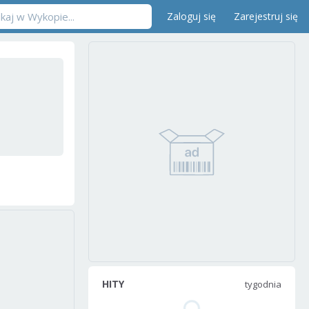
Zaloguj się
Zarejestruj się
HITY
tygodnia