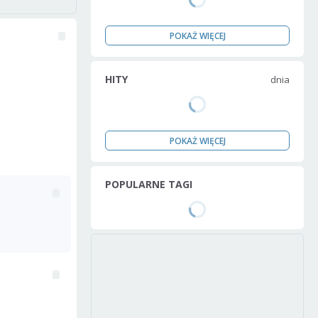
POKAŻ WIĘCEJ
HITY
dnia
POKAŻ WIĘCEJ
POPULARNE TAGI