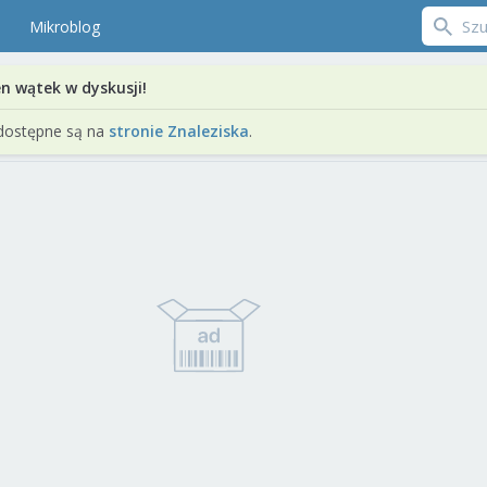
Mikroblog
en wątek w dyskusji!
dostępne są na
stronie Znaleziska
.