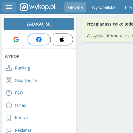
Główna
Wykopalisko
Hity
ZALOGUJ SIĘ
Przeglądasz tylko jed
Wszystkie Komentarze 
WYKOP
Ranking
Osiągnięcia
FAQ
O nas
Kontakt
Reklama