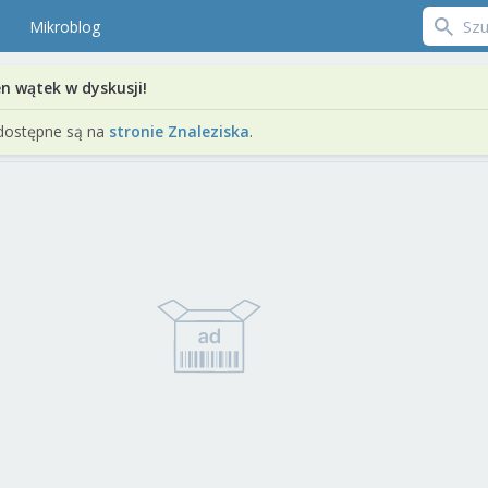
Mikroblog
en wątek w dyskusji!
dostępne są na
stronie Znaleziska
.