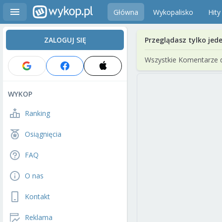
Główna
Wykopalisko
Hity
ZALOGUJ SIĘ
Przeglądasz tylko jed
Wszystkie Komentarze 
WYKOP
Ranking
Osiągnięcia
FAQ
O nas
Kontakt
Reklama