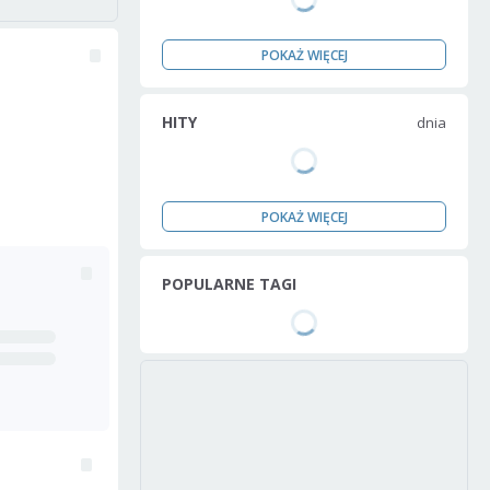
POKAŻ WIĘCEJ
HITY
dnia
POKAŻ WIĘCEJ
POPULARNE TAGI