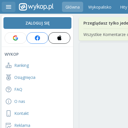
Główna
Wykopalisko
Hity
ZALOGUJ SIĘ
Przeglądasz tylko jed
Wszystkie Komentarze 
WYKOP
Ranking
Osiągnięcia
FAQ
O nas
Kontakt
Reklama