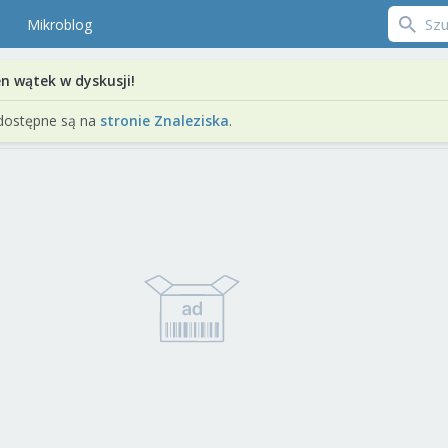
Mikroblog
en wątek w dyskusji!
dostępne są na
stronie Znaleziska
.