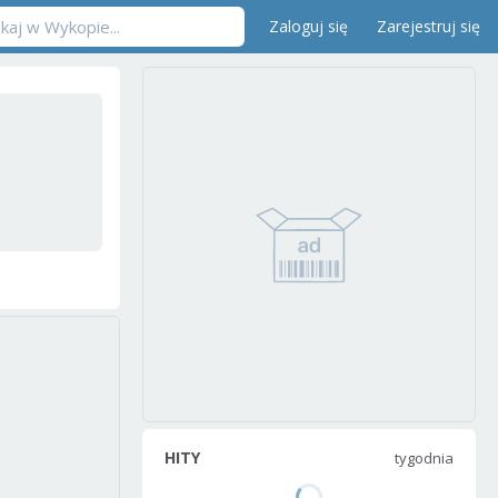
Zaloguj się
Zarejestruj się
HITY
tygodnia