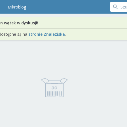
Mikroblog
en wątek w dyskusji!
dostępne są na
stronie Znaleziska
.