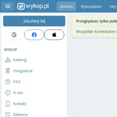
Główna
Wykopalisko
Hity
ZALOGUJ SIĘ
Przeglądasz tylko jed
Wszystkie Komentarze 
WYKOP
Ranking
Osiągnięcia
FAQ
O nas
Kontakt
Reklama