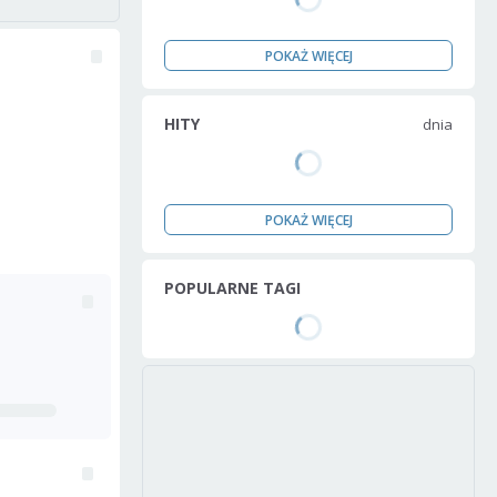
POKAŻ WIĘCEJ
HITY
dnia
POKAŻ WIĘCEJ
POPULARNE TAGI