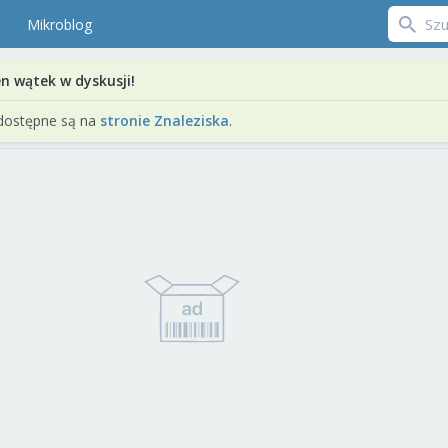
Mikroblog
en wątek w dyskusji!
dostępne są na
stronie Znaleziska
.