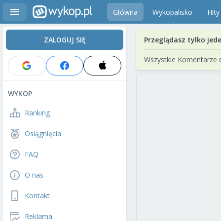
Główna
Wykopalisko
Hity
ZALOGUJ SIĘ
Przeglądasz tylko jed
Wszystkie Komentarze 
WYKOP
Ranking
Osiągnięcia
FAQ
O nas
Kontakt
Reklama