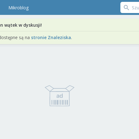
Mikroblog
en wątek w dyskusji!
dostępne są na
stronie Znaleziska
.