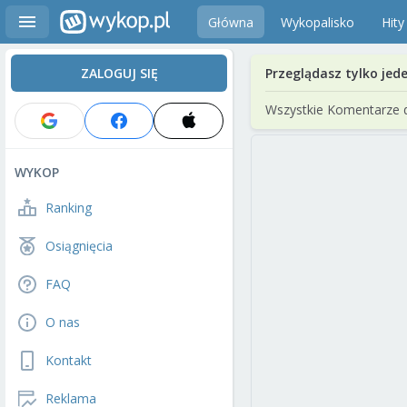
Główna
Wykopalisko
Hity
ZALOGUJ SIĘ
Przeglądasz tylko jed
Wszystkie Komentarze 
WYKOP
Ranking
Osiągnięcia
FAQ
O nas
Kontakt
Reklama