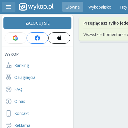
Główna
Wykopalisko
Hity
ZALOGUJ SIĘ
Przeglądasz tylko jed
Wszystkie Komentarze 
WYKOP
Ranking
Osiągnięcia
FAQ
O nas
Kontakt
Reklama