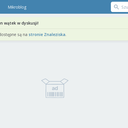
Mikroblog
en wątek w dyskusji!
dostępne są na
stronie Znaleziska
.