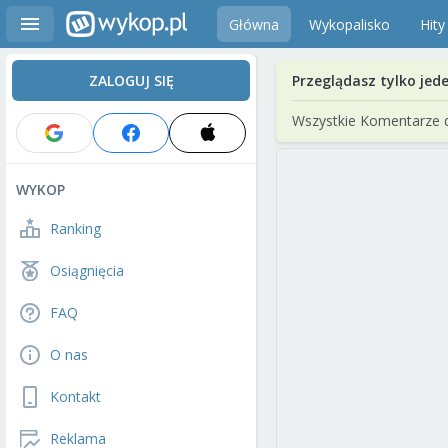
Główna
Wykopalisko
Hity
ZALOGUJ SIĘ
Przeglądasz tylko jed
Wszystkie Komentarze 
WYKOP
Ranking
Osiągnięcia
FAQ
O nas
Kontakt
Reklama