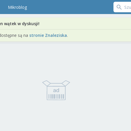
Mikroblog
en wątek w dyskusji!
dostępne są na
stronie Znaleziska
.