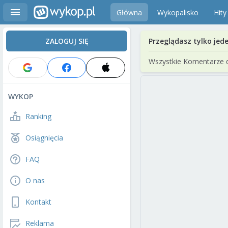
Główna
Wykopalisko
Hity
ZALOGUJ SIĘ
Przeglądasz tylko jed
Wszystkie Komentarze 
WYKOP
Ranking
Osiągnięcia
FAQ
O nas
Kontakt
Reklama