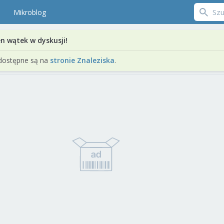
Mikroblog
en wątek w dyskusji!
dostępne są na
stronie Znaleziska
.