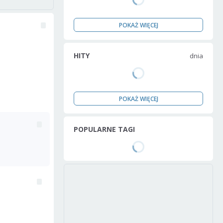
POKAŻ WIĘCEJ
HITY
dnia
POKAŻ WIĘCEJ
POPULARNE TAGI