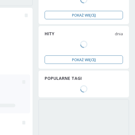
POKAŻ WIĘCEJ
HITY
dnia
POKAŻ WIĘCEJ
POPULARNE TAGI