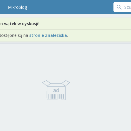
Mikroblog
en wątek w dyskusji!
dostępne są na
stronie Znaleziska
.