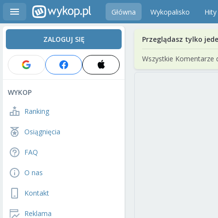
Główna
Wykopalisko
Hity
ZALOGUJ SIĘ
Przeglądasz tylko jed
Wszystkie Komentarze 
WYKOP
Ranking
Osiągnięcia
FAQ
O nas
Kontakt
Reklama