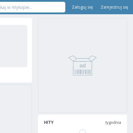
Zaloguj się
Zarejestruj się
HITY
tygodnia