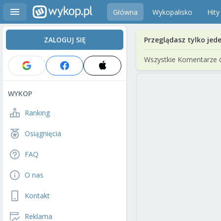
Główna
Wykopalisko
Hity
ZALOGUJ SIĘ
Przeglądasz tylko jed
Wszystkie Komentarze 
WYKOP
Ranking
Osiągnięcia
FAQ
O nas
Kontakt
Reklama