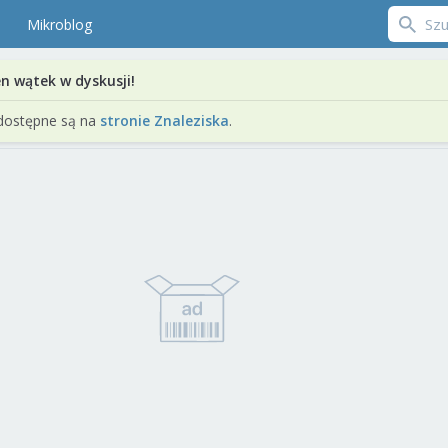
Mikroblog
en wątek w dyskusji!
dostępne są na
stronie Znaleziska
.