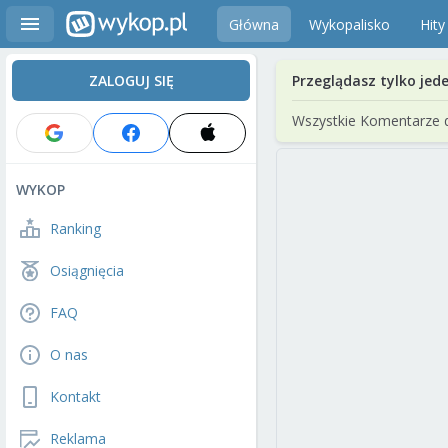
Główna
Wykopalisko
Hity
ZALOGUJ SIĘ
Przeglądasz tylko jed
Wszystkie Komentarze 
WYKOP
Ranking
Osiągnięcia
FAQ
O nas
Kontakt
Reklama