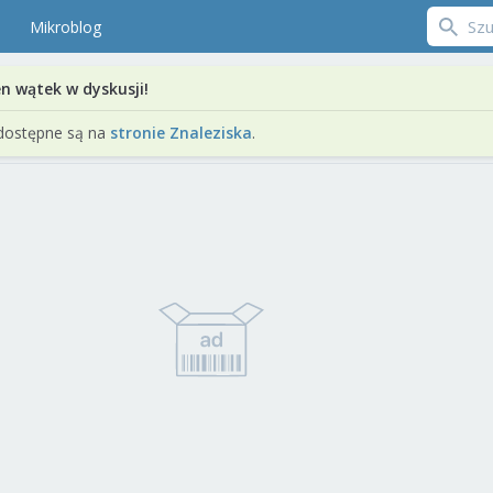
Mikroblog
en wątek w dyskusji!
dostępne są na
stronie Znaleziska
.