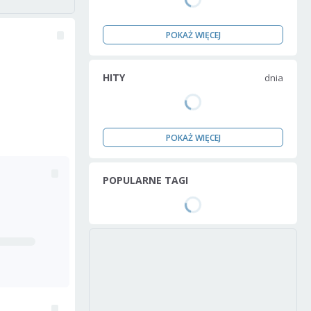
POKAŻ WIĘCEJ
HITY
dnia
POKAŻ WIĘCEJ
POPULARNE TAGI