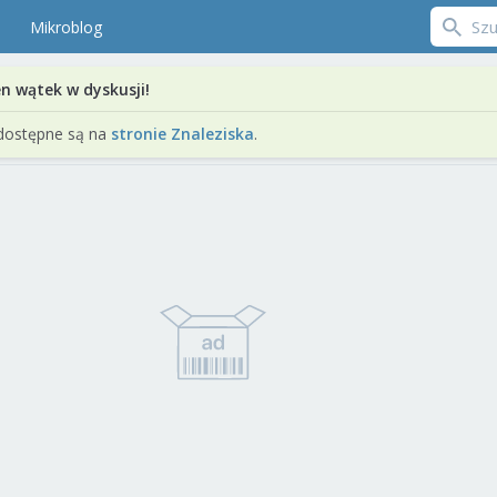
Mikroblog
en wątek w dyskusji!
dostępne są na
stronie Znaleziska
.