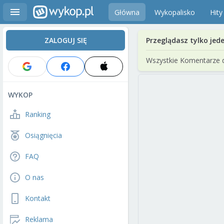
Główna
Wykopalisko
Hity
ZALOGUJ SIĘ
Przeglądasz tylko jed
Wszystkie Komentarze 
WYKOP
Ranking
Osiągnięcia
FAQ
O nas
Kontakt
Reklama