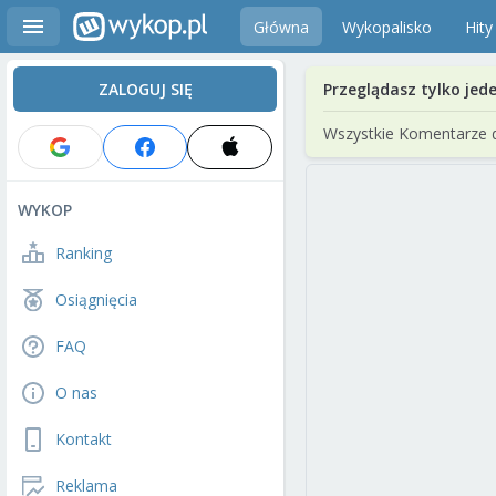
Główna
Wykopalisko
Hity
ZALOGUJ SIĘ
Przeglądasz tylko jed
Wszystkie Komentarze 
WYKOP
Ranking
Osiągnięcia
FAQ
O nas
Kontakt
Reklama