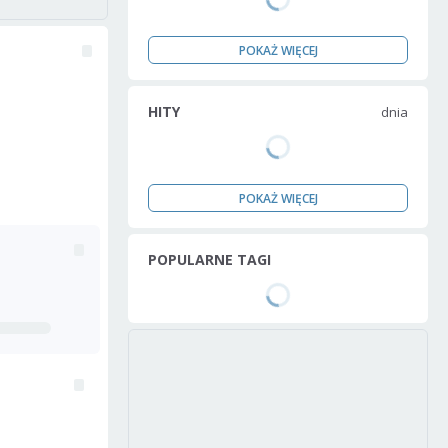
POKAŻ WIĘCEJ
HITY
dnia
POKAŻ WIĘCEJ
POPULARNE TAGI