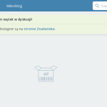
Mikroblog
en wątek w dyskusji!
dostępne są na
stronie Znaleziska
.