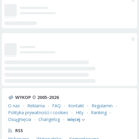
WYKOP © 2005-2026
O nas
Reklama
FAQ
Kontakt
Regulamin
Polityka prywatności i cookies
Hity
Ranking
Osiągnięcia
Changelog
więcej
RSS
Wykopane
Wykopalisko
Komentowane