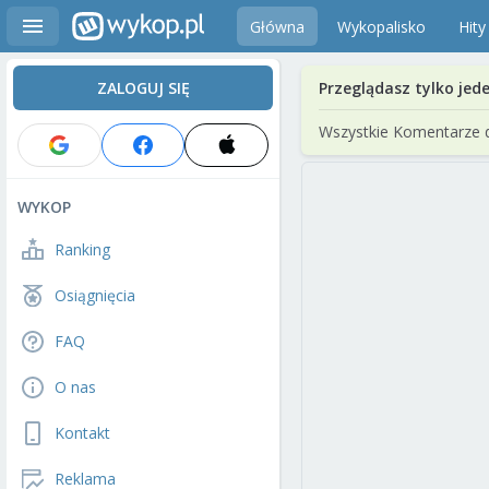
Główna
Wykopalisko
Hity
ZALOGUJ SIĘ
Przeglądasz tylko jed
Wszystkie Komentarze 
WYKOP
Ranking
Osiągnięcia
FAQ
O nas
Kontakt
Reklama