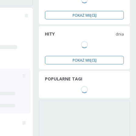
POKAŻ WIĘCEJ
HITY
dnia
POKAŻ WIĘCEJ
POPULARNE TAGI