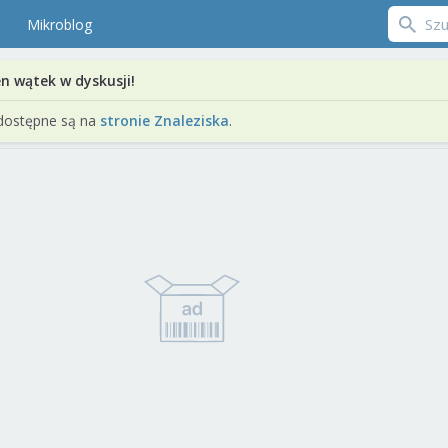
Mikroblog
en wątek w dyskusji!
dostępne są na
stronie Znaleziska
.