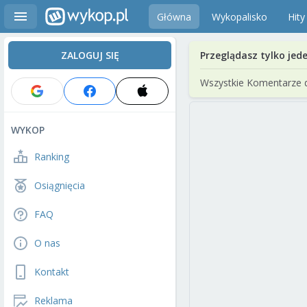
Główna
Wykopalisko
Hity
ZALOGUJ SIĘ
Przeglądasz tylko jed
Wszystkie Komentarze 
WYKOP
Ranking
Osiągnięcia
FAQ
O nas
Kontakt
Reklama