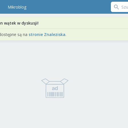
Mikroblog
en wątek w dyskusji!
dostępne są na
stronie Znaleziska
.