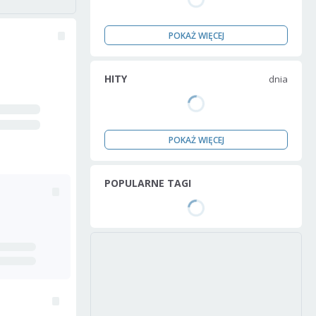
POKAŻ WIĘCEJ
HITY
dnia
POKAŻ WIĘCEJ
POPULARNE TAGI