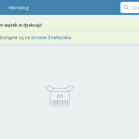
Mikroblog
en wątek w dyskusji!
dostępne są na
stronie Znaleziska
.