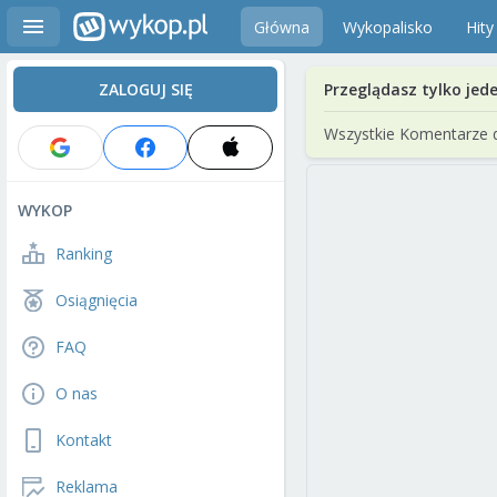
Główna
Wykopalisko
Hity
ZALOGUJ SIĘ
Przeglądasz tylko jed
Wszystkie Komentarze 
WYKOP
Ranking
Osiągnięcia
FAQ
O nas
Kontakt
Reklama