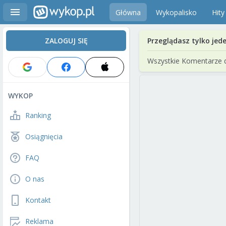
Główna
Wykopalisko
Hity
ZALOGUJ SIĘ
Przeglądasz tylko jed
Wszystkie Komentarze 
WYKOP
Ranking
Osiągnięcia
FAQ
O nas
Kontakt
Reklama