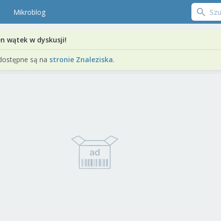
Mikroblog
en wątek w dyskusji!
dostępne są na
stronie Znaleziska
.