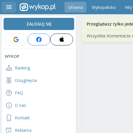
Główna
Wykopalisko
Hity
ZALOGUJ SIĘ
Przeglądasz tylko jed
Wszystkie Komentarze 
WYKOP
Ranking
Osiągnięcia
FAQ
O nas
Kontakt
Reklama