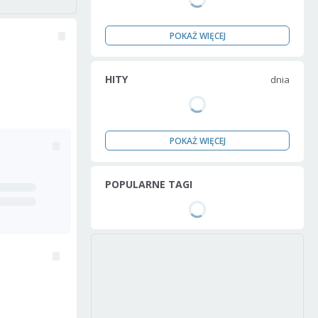
POKAŻ WIĘCEJ
HITY
dnia
POKAŻ WIĘCEJ
POPULARNE TAGI