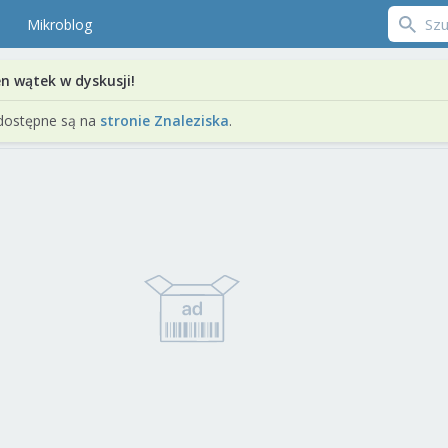
Mikroblog
en wątek w dyskusji!
dostępne są na
stronie Znaleziska
.