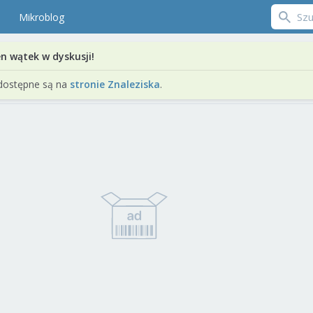
Mikroblog
en wątek w dyskusji!
dostępne są na
stronie Znaleziska
.