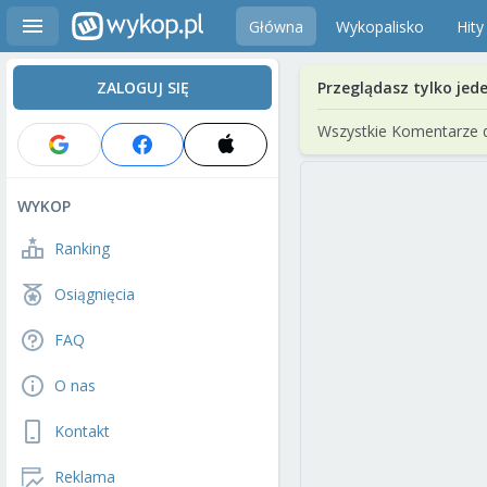
Główna
Wykopalisko
Hity
ZALOGUJ SIĘ
Przeglądasz tylko jed
Wszystkie Komentarze 
WYKOP
Ranking
Osiągnięcia
FAQ
O nas
Kontakt
Reklama