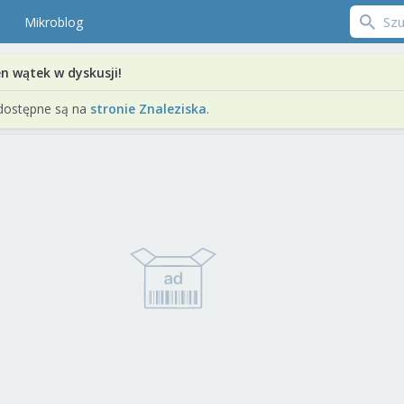
Mikroblog
en wątek w dyskusji!
dostępne są na
stronie Znaleziska
.