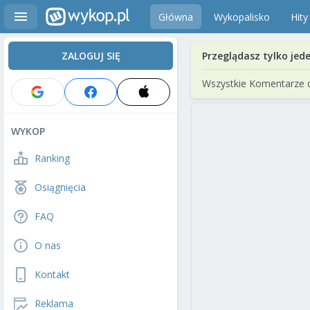
Główna
Wykopalisko
Hity
ZALOGUJ SIĘ
Przeglądasz tylko jed
Wszystkie Komentarze 
WYKOP
Ranking
Osiągnięcia
FAQ
O nas
Kontakt
Reklama