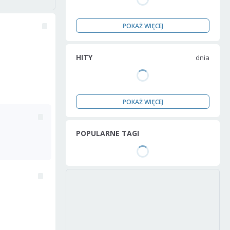
POKAŻ WIĘCEJ
HITY
dnia
POKAŻ WIĘCEJ
POPULARNE TAGI