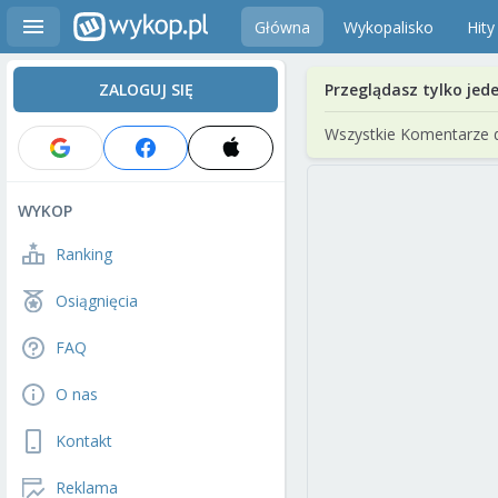
Główna
Wykopalisko
Hity
ZALOGUJ SIĘ
Przeglądasz tylko jed
Wszystkie Komentarze 
WYKOP
Ranking
Osiągnięcia
FAQ
O nas
Kontakt
Reklama