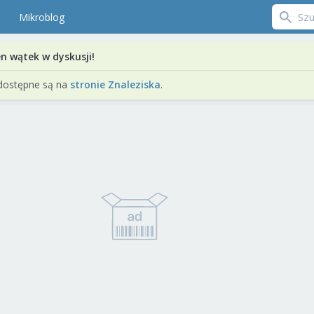
Mikroblog
en wątek w dyskusji!
dostępne są na
stronie Znaleziska
.