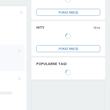
POKAŻ WIĘCEJ
HITY
dnia
POKAŻ WIĘCEJ
POPULARNE TAGI