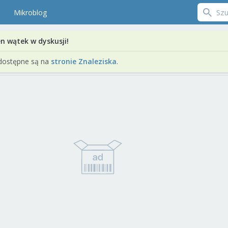
Mikroblog
en wątek w dyskusji!
dostępne są na
stronie Znaleziska
.