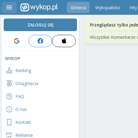
Główna
Wykopalisko
Hity
ZALOGUJ SIĘ
Przeglądasz tylko jed
Wszystkie Komentarze 
WYKOP
Ranking
Osiągnięcia
FAQ
O nas
Kontakt
Reklama