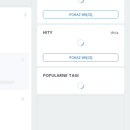
POKAŻ WIĘCEJ
HITY
dnia
POKAŻ WIĘCEJ
POPULARNE TAGI