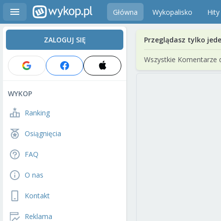
Główna
Wykopalisko
Hity
ZALOGUJ SIĘ
Przeglądasz tylko jed
Wszystkie Komentarze 
WYKOP
Ranking
Osiągnięcia
FAQ
O nas
Kontakt
Reklama