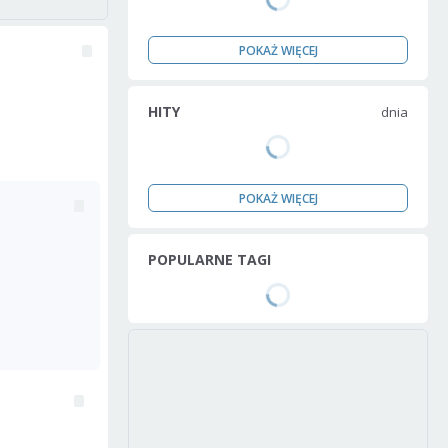
POKAŻ WIĘCEJ
HITY
dnia
POKAŻ WIĘCEJ
POPULARNE TAGI