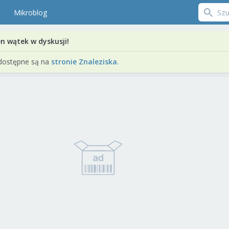
Mikroblog
en wątek w dyskusji!
dostępne są na
stronie Znaleziska
.