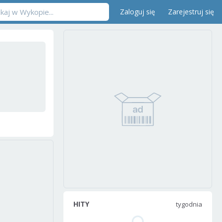
Zaloguj się
Zarejestruj się
HITY
tygodnia