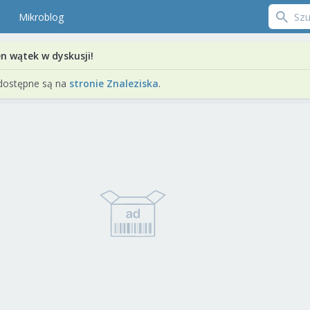
Mikroblog
en wątek w dyskusji!
dostępne są na
stronie Znaleziska
.