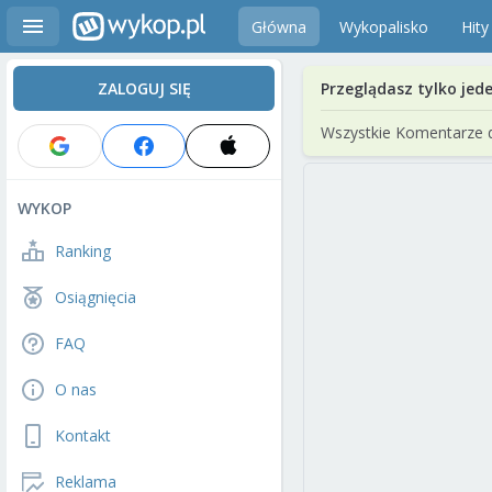
Główna
Wykopalisko
Hity
ZALOGUJ SIĘ
Przeglądasz tylko jed
Wszystkie Komentarze 
WYKOP
Ranking
Osiągnięcia
FAQ
O nas
Kontakt
Reklama