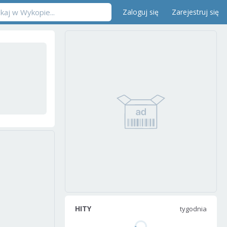
Zaloguj się
Zarejestruj się
HITY
tygodnia