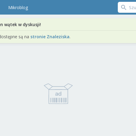
Mikroblog
en wątek w dyskusji!
dostępne są na
stronie Znaleziska
.