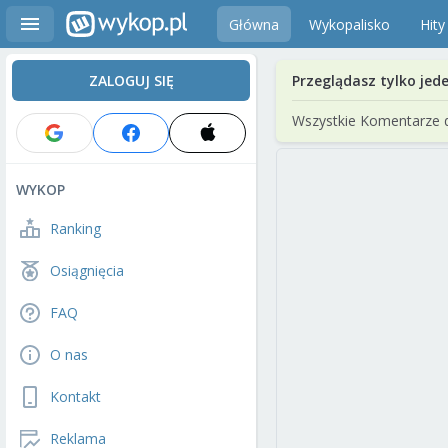
Główna
Wykopalisko
Hity
ZALOGUJ SIĘ
Przeglądasz tylko jed
Wszystkie Komentarze 
WYKOP
Ranking
Osiągnięcia
FAQ
O nas
Kontakt
Reklama