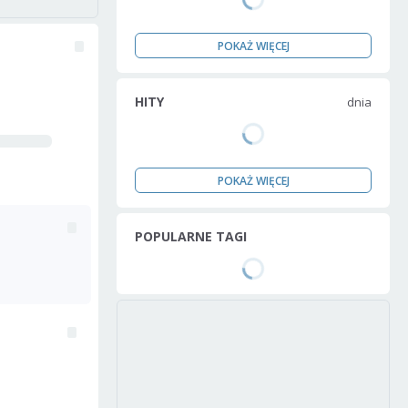
POKAŻ WIĘCEJ
HITY
dnia
POKAŻ WIĘCEJ
POPULARNE TAGI