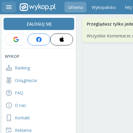
Główna
Wykopalisko
Hity
ZALOGUJ SIĘ
Przeglądasz tylko jed
Wszystkie Komentarze 
WYKOP
Ranking
Osiągnięcia
FAQ
O nas
Kontakt
Reklama