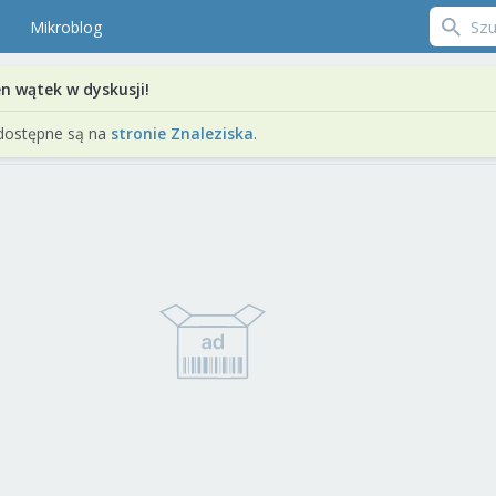
Mikroblog
en wątek w dyskusji!
dostępne są na
stronie Znaleziska
.